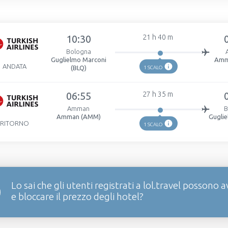
10:30
21 h 40 m
Bologna
Guglielmo Marconi
Amm
ANDATA
(BLQ)
1 SCALO
06:55
27 h 35 m
Amman
B
Amman (AMM)
Gugli
RITORNO
1 SCALO
Lo sai che gli utenti registrati a lol.travel possono a
e bloccare il prezzo degli hotel?