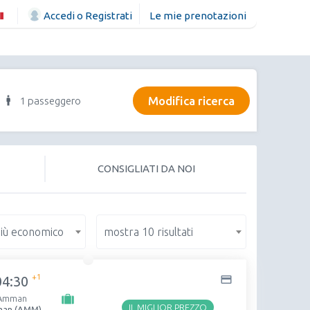
Accedi o Registrati
Le mie prenotazioni
Modifica ricerca
1 passeggero
CONSIGLIATI DA NOI
più economico
mostra 10 risultati
+1
04:30
Amman
IL MIGLIOR PREZZO
an (AMM)