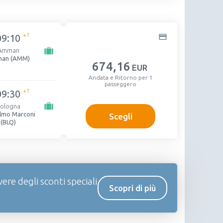
+1
09:10
Amman
an (AMM)
674
,16
EUR
Andata e Ritorno per 1
passeggero
+1
09:30
ologna
elmo Marconi
Scegli
(BLQ)
vere degli sconti speciali
Scopri di più