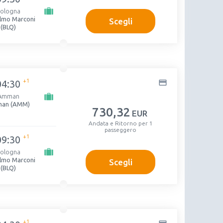
ologna
elmo Marconi
Scegli
(BLQ)
+1
04:30
Amman
an (AMM)
730
,32
EUR
Andata e Ritorno per 1
passeggero
+1
09:30
ologna
elmo Marconi
Scegli
(BLQ)
+1