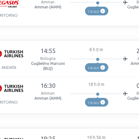
Amman
B
Amman (AMM)
Gugli
1 SCALO
RITORNO
14:55
8 h 0 m
Bologna
Guglielmo Marconi
Amm
ANDATA
(BLQ)
1 SCALO
16:30
18 h 0 m
Amman
B
Amman (AMM)
Gugli
RITORNO
1 SCALO
19:25
19 h 50 m