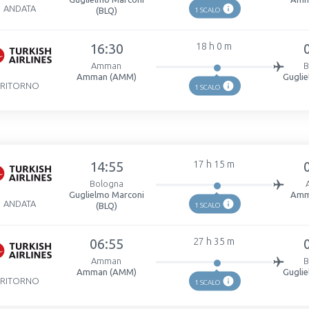
ANDATA
(BLQ)
1 SCALO
16:30
18 h 0 m
Amman
B
Amman (AMM)
Gugli
RITORNO
1 SCALO
14:55
17 h 15 m
Bologna
Guglielmo Marconi
Amm
ANDATA
(BLQ)
1 SCALO
06:55
27 h 35 m
Amman
B
Amman (AMM)
Gugli
RITORNO
1 SCALO