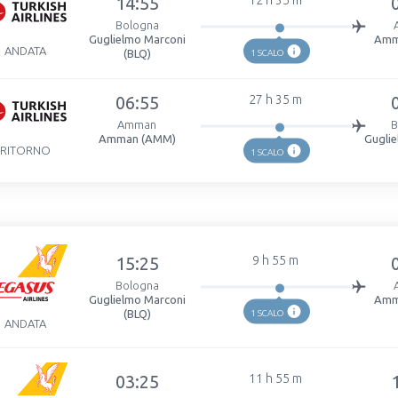
14:55
12 h 35 m
Bologna
Guglielmo Marconi
Amm
ANDATA
(BLQ)
1 SCALO
06:55
27 h 35 m
Amman
B
Amman (AMM)
Gugli
RITORNO
1 SCALO
15:25
9 h 55 m
Bologna
Guglielmo Marconi
Amm
(BLQ)
1 SCALO
ANDATA
03:25
11 h 55 m