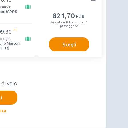
Amman
an (AMM)
821
,70
EUR
Andata e Ritorno per 1
passeggero
+1
09:30
ologna
elmo Marconi
Scegli
(BLQ)
 di volo
ti
rca