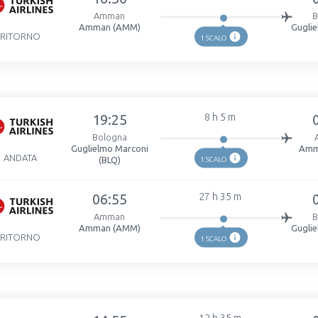
Amman
B
Amman (AMM)
Gugli
RITORNO
1 SCALO
19:25
8 h 5 m
Bologna
Guglielmo Marconi
Amm
ANDATA
(BLQ)
1 SCALO
06:55
27 h 35 m
Amman
B
Amman (AMM)
Gugli
RITORNO
1 SCALO