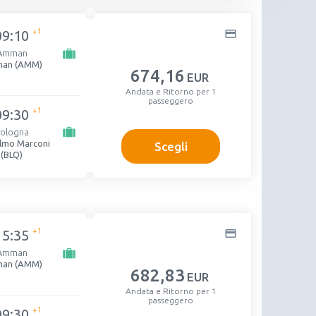
+1
09:10
Amman
an (AMM)
674
,16
EUR
Andata e Ritorno per 1
passeggero
+1
09:30
ologna
elmo Marconi
Scegli
(BLQ)
+1
15:35
Amman
an (AMM)
682
,83
EUR
Andata e Ritorno per 1
passeggero
+1
09:30