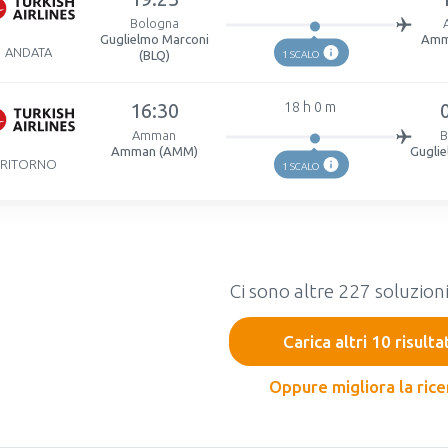
Bologna
Guglielmo Marconi
Amm
ANDATA
(BLQ)
1 SCALO
16:30
18 h 0 m
Amman
B
Amman (AMM)
Gugli
RITORNO
1 SCALO
Ci sono altre 227 soluzioni
Carica altri 10 risulta
Oppure migliora la rice