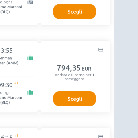
ologna
elmo Marconi
Scegli
(BLQ)
23:55
Amman
an (AMM)
794
,35
EUR
Andata e Ritorno per 1
passeggero
+1
09:30
ologna
elmo Marconi
Scegli
(BLQ)
+1
16:15