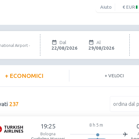
Aiuto
€ EUR
Dal
Al
ational Airport -
22/08/2026
29/08/2026
+ ECONOMICI
+ VELOCI
vati
237
ordina dal 
19:25
8 h 5 m
Bologna
Guglielmo Marconi
Amm