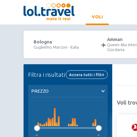
VOLI
Amman
Bologna
Queen Alia Intern
Guglielmo Marconi - Italia
Giordania
Filtra i risultati
Azzera tutti i filtri
PREZZO
Voli tro