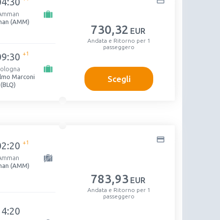
04:30
Amman
an (AMM)
730
,32
EUR
Andata e Ritorno per 1
passeggero
+1
09:30
ologna
elmo Marconi
Scegli
(BLQ)
+1
02:20
Amman
an (AMM)
783
,93
EUR
Andata e Ritorno per 1
passeggero
14:20