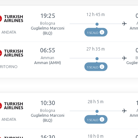
19:25
12 h 45 m
Bologna
Guglielmo Marconi
Amm
ANDATA
(BLQ)
1 SCALO
06:55
27 h 35 m
Amman
B
Amman (AMM)
Gugli
RITORNO
1 SCALO
10:30
28 h 5 m
Bologna
Guglielmo Marconi
Amm
ANDATA
(BLQ)
1 SCALO
16:30
18 h 0 m