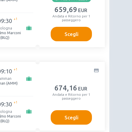
659
,69
EUR
Andata e Ritorno per 1
+1
09:30
passeggero
ologna
elmo Marconi
Scegli
(BLQ)
+1
09:10
Amman
an (AMM)
674
,16
EUR
Andata e Ritorno per 1
passeggero
+1
09:30
ologna
elmo Marconi
Scegli
(BLQ)